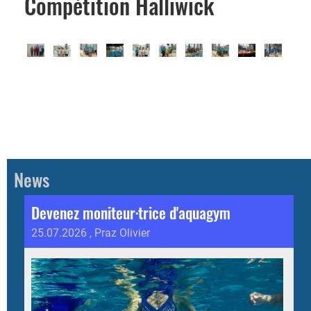
Compétition Halliwick
News
Devenez moniteur·trice d'aquagym
25.07.2026
, Praz Olivier